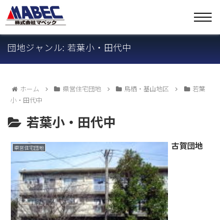
団地ジャンル: 若葉小・田代中
ホーム
県営住宅団地
鳥栖・基山地区
若葉
小・田代中
若葉小・田代中
古賀団地
県営住宅団地