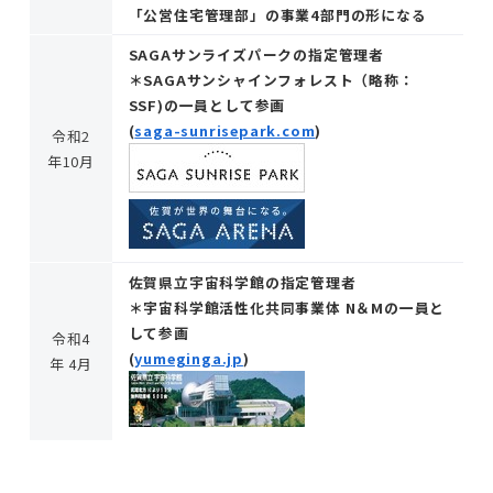
「公営住宅管理部」の事業4部門の形になる
SAGAサンライズパークの指定管理者
＊SAGAサンシャインフォレスト（略称：
SSF)の一員として参画
(
saga-sunrisepark.com
)
令和2
年10月
佐賀県立宇宙科学館の指定管理者
＊宇宙科学館活性化共同事業体 N＆Мの一員と
して参画
令和4
(
yumeginga.jp
)
年 4月