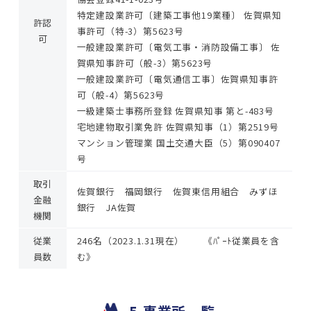
特定建設業許可〔建築工事他19業種〕 佐賀県知
許認
事許可（特-3）第5623号
可
一般建設業許可〔電気工事・消防設備工事〕 佐
賀県知事許可（般-3）第5623号
一般建設業許可〔電気通信工事〕佐賀県知事許
可（般-4）第5623号
一級建築士事務所登録 佐賀県知事 第と-483号
宅地建物取引業免許 佐賀県知事（1）第2519号
マンション管理業 国土交通大臣（5）第090407
号
取引
佐賀銀行 福岡銀行 佐賀東信用組合 みずほ
金融
銀行 JA佐賀
機関
従業
246名（2023.1.31現在） 《ﾊﾟｰﾄ従業員を含
員数
む》