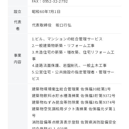
FAX：0952-32-2792
設立
昭和60年7月1日
代表
代表取締役 坂口行弘
者
1.ビル、マンションの総合管理サービス
2.一般建築物新築・リフォーム工事
3.木造住宅の新築・増改築、住宅リフォーム工
事業
事
内容
4.道路法面保護、岩盤削孔、一般土木工事
5.公営住宅・公共施設の指定管理者・管理サー
ビス
建築物環境衛生総合管理業 佐保福30総第1号
建築物飲料水貯水槽清掃業 佐保福3貯第9372号
建築物ねずみ昆虫等防除業 佐保福3ね第9374号
建築物空気調和用ダクト清掃業 佐保福元ダ第１
号
消防設備等点検済表示登録 佐賀県消防設備安全
協会登録41-1-023号