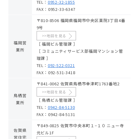
TEL：
0952-32-1855
FAX：0952-33-6347
〒810-8506 福岡県福岡市中央区薬院3丁目4番
9号
>>地図を見る
福岡営
［ 福岡ビル管理課 ］
業所
［ コミュニティサービス部福岡マンション管
理課 ］
TEL：
092-522-0321
FAX：092-531-3418
〒841-0062 佐賀県鳥栖市幸津町1763番地2
>>地図を見る
鳥栖営
［ 鳥栖ビル管理課 ］
業所
TEL：
0942-84-5130
FAX：0942-84-5131
〒849-0825 佐賀市中央本町１−１０ ニュー寺
佐賀県
元ビル1F
営住宅