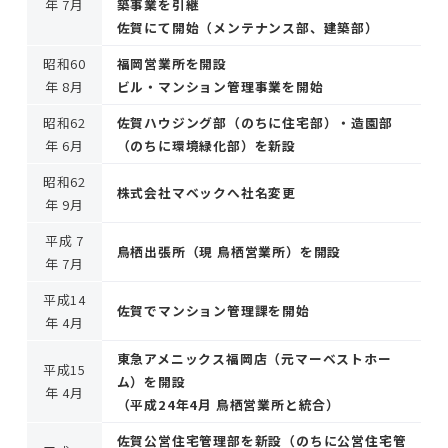
年 7月
築事業を引継
佐賀にて開始（メンテナンス部、建築部）
昭和60
福岡営業所を開設
年 8月
ビル・マンション管理事業を開始
昭和62
佐賀ハウジング部（のちに住宅部）・造園部
年 6月
（のちに環境緑化部）を新設
昭和62
株式会社マベックへ社名変更
年 9月
平成 7
鳥栖出張所（現 鳥栖営業所）を開設
年 7月
平成14
佐賀でマンション管理課を開始
年 4月
東急アメニックス福岡店（元マーベストホー
平成15
ム）を開設
年 4月
（平成24年4月 鳥栖営業所と統合）
佐賀公営住宅管理部を新設（のちに公営住宅管