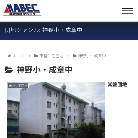
団地ジャンル: 神野小・成章中
ホーム
市営住宅団地
神野小・成章中
神野小・成章中
常盤団地
市営住宅団地