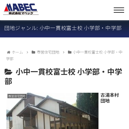
団地ジャンル: 小中一貫校富士校 小学部・中学部
ホーム
市営住宅団地
小中一貫校富士校 小学部・中
学部
小中一貫校富士校 小学部・中学
部
古湯本村
市営住宅団地
団地