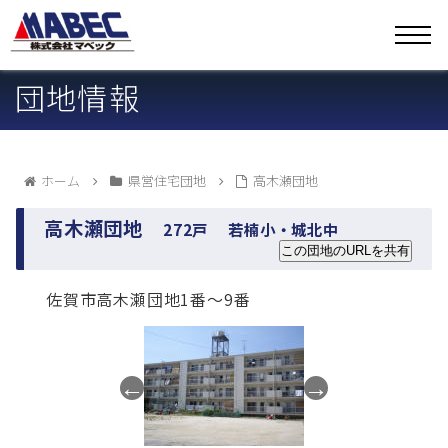
団地情報
ホーム
県営住宅団地
高木瀬団地
高木瀬団地
272戸
若楠小・城北中
この団地のURLを共有
佐賀市高木瀬団地1番～9番