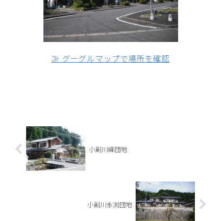
≫ グーグルマップで場所を確認
小副川峰団地
小副川永渕団地