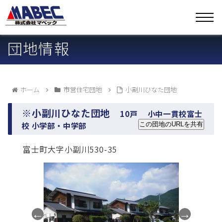
団地情報
ホーム
市営住宅団地
小副川ひなた団地
※小副川ひなた団地
10戸
小中一貫校富士
校 小学部・中学部
この団地のURLを共有
富士町大字小副川530-35