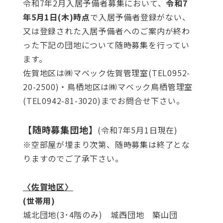
令和7年2月入居予備者募集において、
令和7
年5
月1日(木)時点
で入居予備者登録がない、
又は登録された入居予備者へのご案内が終わ
った下記の団地について随時募集を行ってい
ます。
佐賀地区は㈱マベック佐賀管理室(TEL0952-
20-2500)・鳥栖地区は㈱マベック鳥栖管理室
(TEL0942-81-3020)までお問合せ下さい。
【随時募集団地】
(令和7年5月1日現在)
※空部屋が埋まり次第、随時募集は終了とな
りますのでご了承下さい。
〈佐賀地区〉
(世帯用)
城北団地(3･4階のみ) 城西団地 築山団