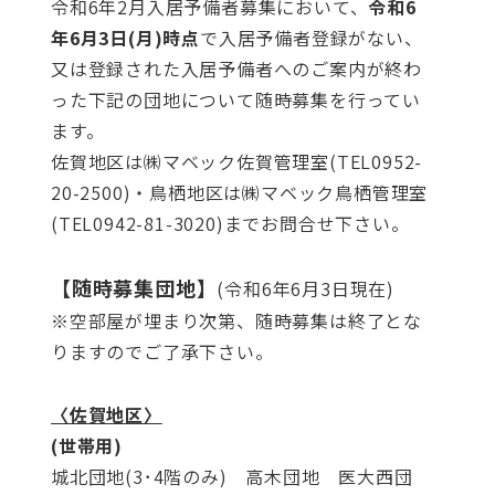
令和6年2月入居予備者募集において、
令和6
年6
月3日(月)時点
で入居予備者登録がない、
又は登録された入居予備者へのご案内が終わ
った下記の団地について随時募集を行ってい
ます。
佐賀地区は㈱マベック佐賀管理室(TEL0952-
20-2500)・鳥栖地区は㈱マベック鳥栖管理室
(TEL0942-81-3020)までお問合せ下さい。
【随時募集団地】
(令和6年6月3日現在)
※空部屋が埋まり次第、随時募集は終了とな
りますのでご了承下さい。
〈佐賀地区〉
(世帯用)
城北団地(3･4階のみ) 高木団地 医大西団